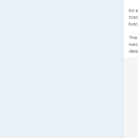
Its 
trad
bac
The
wea
des