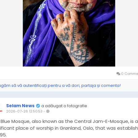
0 Commen
ugăm să vă autentificați pentru a vă dori, partaja și comenta!
Selam News
a adăugat o fotografie
2026-07-26 12:50:53
-
 Blue Mosque, also known as the Central Jam-E-Mosque, is a
ificant place of worship in Grønland, Oslo, that was establis
995.