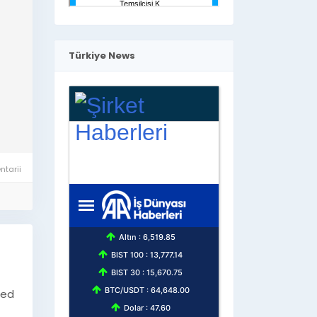
Türkiye News
ŞİRKET
tarii
HABERLERİ
hed