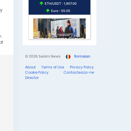
ay
,
al
© 2026 Selam News
Romaian
About
Terms of Use
Privacy Policy
Cookie Policy
Contacteaza-ne
Director