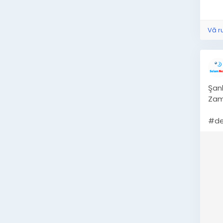
+2
Vă r
Şanl
Zam
⁠#d