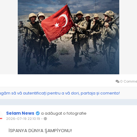
0 Commen
ugăm să vă autentificați pentru a vă dori, partaja și comenta!
Selam News
a adăugat o fotografie
2026-07-19 22:10:19
-
İSPANYA DÜNYA ŞAMPİYONU!