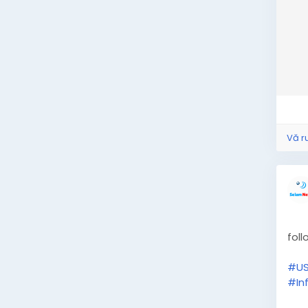
Vă r
foll
#U
#In