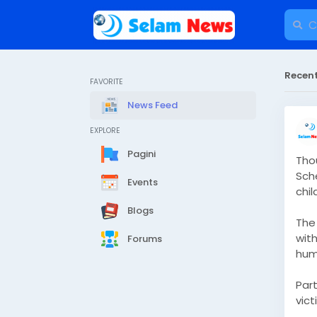
Recent
FAVORITE
News Feed
EXPLORE
Pagini
Tho
Sch
Events
chil
Blogs
The
with
Forums
huma
Par
vict