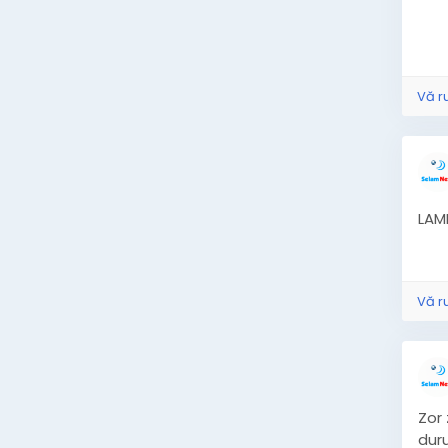
+3
Vă r
LAM
Vă r
Zor
duru