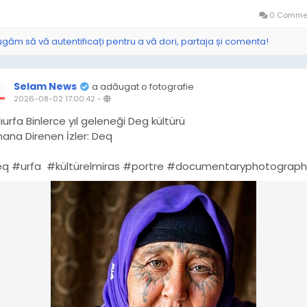
0 Commen
ugăm să vă autentificați pentru a vă dori, partaja și comenta!
Selam News
a adăugat o fotografie
2026-08-02 17:00:42
-
ıurfa Binlerce yıl geleneği Deg kültürü
ana Direnen İzler: Deq
eq ⁠#urfa ⁠ ⁠#kültürelmiras ⁠#portre ⁠#documentaryphotograp