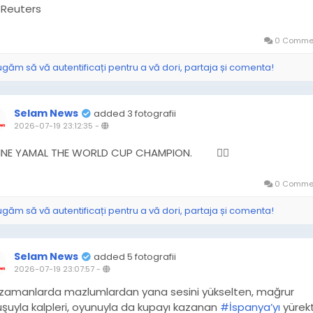
Reuters
0 Commen
ugăm să vă autentificați pentru a vă dori, partaja și comenta!
Selam News
added 3 fotografii
2026-07-19 23:12:35
-
INE YAMAL THE WORLD CUP CHAMPION.
☝🏽
0 Commen
ugăm să vă autentificați pentru a vă dori, partaja și comenta!
Selam News
added 5 fotografii
2026-07-19 23:07:57
-
 zamanlarda mazlumlardan yana sesini yükselten, mağrur
şuyla kalpleri, oyunuyla da kupayı kazanan
#İspanya’yı
yürek