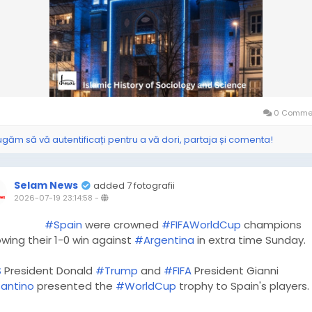
0 Commen
ugăm să vă autentificați pentru a vă dori, partaja și comenta!
Selam News
added 7 fotografii
2026-07-19 23:14:58
-
#Spain
were crowned
#FIFAWorldCup
champions
owing their 1-0 win against
#Argentina
in extra time Sunday.
S
President Donald
#Trump
and
#FIFA
President Gianni
fantino
presented the
#WorldCup
trophy to Spain's players.