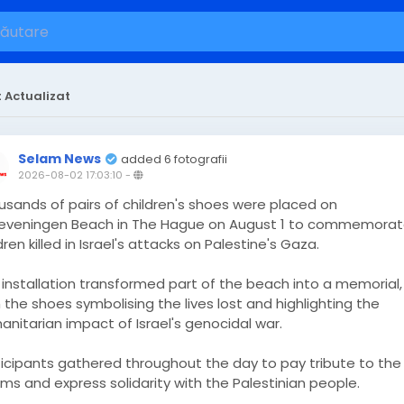
 Actualizat
Selam News
added 6 fotografii
2026-08-02 17:03:10
-
usands of pairs of children's shoes were placed on
eveningen Beach in The Hague on August 1 to commemora
dren killed in Israel's attacks on Palestine's Gaza.
 installation transformed part of the beach into a memorial,
 the shoes symbolising the lives lost and highlighting the
nitarian impact of Israel's genocidal war.
ticipants gathered throughout the day to pay tribute to the
ims and express solidarity with the Palestinian people.