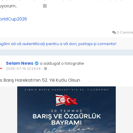
luyorum..
🏼
rldCup2026
0 Commen
ugăm să vă autentificați pentru a vă dori, partaja și comenta!
Selam News
a adăugat o fotografie
2026-07-19 22:24:24
-
ıs Barış Harekatı’nın 52. Yılı Kutlu Olsun
.