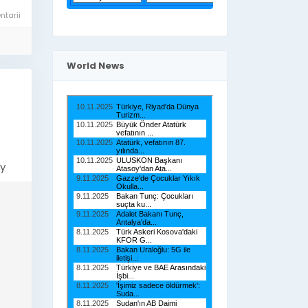
tarii
World News
hy