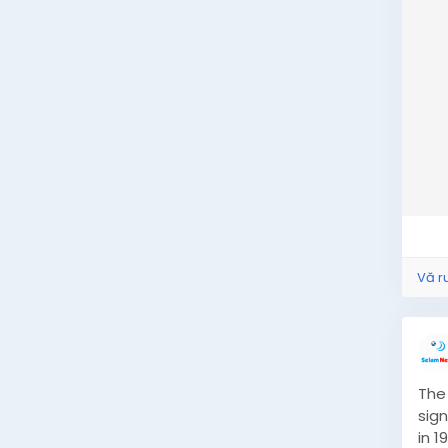
Vă r
The
sign
in 1