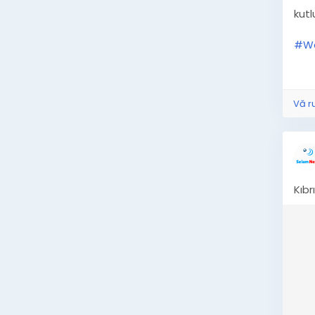
kut
#Wo
+1
Vă r
Kıbr